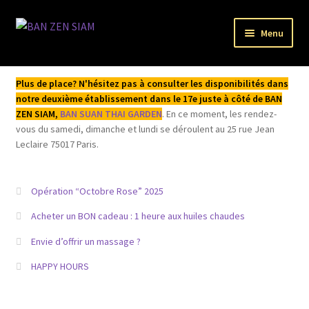
Aller
Aller
Menu
à
au
la
contenu
Bienvenue
navigation
Plus de place? N'hésitez pas à consulter les disponibilités dans
notre deuxième établissement dans le 17e juste à côté de BAN
L’institut
ZEN SIAM,
BAN SUAN THAI GARDEN
. En ce moment, les rendez-
vous du samedi, dimanche et lundi se déroulent au 25 rue Jean
Acheter / Réserver
Leclaire 75017 Paris.
Mentions légales
Opération “Octobre Rose” 2025
Mon compte
Acheter un BON cadeau : 1 heure aux huiles chaudes
Envie d’offrir un massage ?
HAPPY HOURS