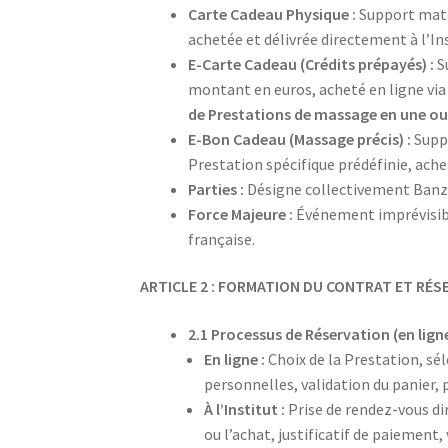
Carte Cadeau Physique :
Support maté
achetée et délivrée directement à l’Ins
E-Carte Cadeau (Crédits prépayés) :
S
montant en euros, acheté en ligne via 
de Prestations de massage en une ou 
E-Bon Cadeau (Massage précis) :
Suppo
Prestation spécifique prédéfinie, achet
Parties :
Désigne collectivement Banze
Force Majeure :
Événement imprévisible,
française.
ARTICLE 2 : FORMATION DU CONTRAT ET RÉ
2.1 Processus de Réservation (en ligne 
En ligne :
Choix de la Prestation, sé
personnelles, validation du panier
À l’Institut :
Prise de rendez-vous di
ou l’achat, justificatif de paiement,