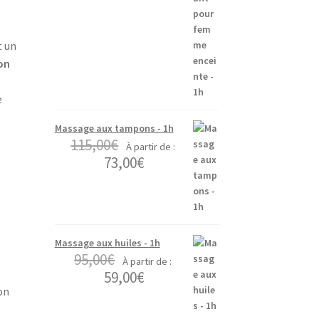
t un
ion
e
Massage aux tampons - 1h
115,00
€
À partir de :
73,00
€
Massage aux huiles - 1h
95,00
€
À partir de :
59,00
€
on