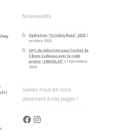
Nouveautés
Opération “Octobre Rose” 2025
1
uthey
octobre 2025
10% de réduction pour l’achat de
3 Bons Cadeaux avec le code
promo “10NOEL24”
17 décembre
2024
,
Suivez-nous en vous
yés)
abonnant à nos pages !
Facebook
Instagram
ts