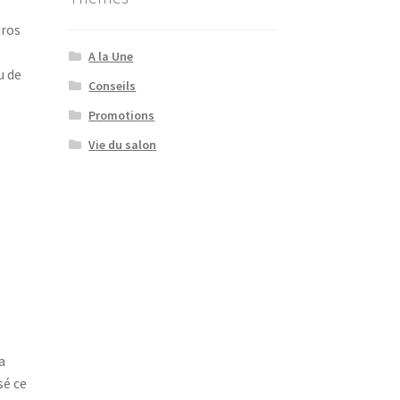
uros
A la Une
u de
Conseils
Promotions
Vie du salon
a
sé ce