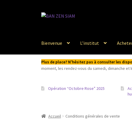
Aller
Aller
à
au
la
contenu
navigation
Bienvenue
L’institut
Acheter
Plus de place? N'hésitez pas à consulter les dis
moment, les rendez-vous du samedi, dimanche et lun
Opération “Octobre Rose” 2025
Ac
hu
Accueil
Conditions générales de vente