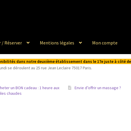
 / Réserver
Mentions légales
Mon compte
ponibilités dans notre deuxième établissement dans le 17e juste à côté 
di se déroulent au 25 rue Jean Leclaire 75017 Paris.
heter un BON cadeau : 1 heure aux
Envie d’offrir un massage ?
iles chaudes