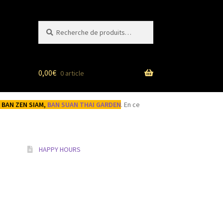
Recherche
Recherche
pour :
0,00
€
0 article
de BAN ZEN SIAM,
BAN SUAN THAI GARDEN
. En ce
HAPPY HOURS