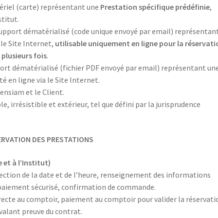
riel (carte) représentant une
Prestation spécifique prédéfinie
,
titut.
upport dématérialisé (code unique envoyé par email) représentan
le Site Internet,
utilisable uniquement en ligne pour la réservat
plusieurs fois
.
rt dématérialisé (fichier PDF envoyé par email) représentant un
é en ligne via le Site Internet.
nsiam et le Client.
 irrésistible et extérieur, tel que défini par la jurisprudence
SERVATION DES PRESTATIONS
et à l’Institut)
lection de la date et de l’heure, renseignement des informations
, paiement sécurisé, confirmation de commande.
recte au comptoir, paiement au comptoir pour valider la réservati
 valant preuve du contrat.