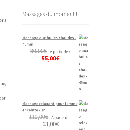
Massages du moment !
pris
Massage aux huiles chaudes -
45min
80,00
€
À partir de :
55,00
€
que,
par
Massage relaxant pour femme
enceinte - 1h
110,00
€
À partir de :
7
63,00
€