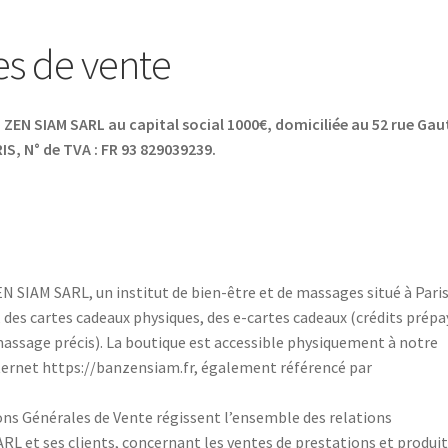
es de vente
 ZEN SIAM SARL au capital social 1000€, domiciliée au 52 rue Ga
S, N° de TVA : FR 93 829039239.
 SIAM SARL, un institut de bien-être et de massages situé à Paris
des cartes cadeaux physiques, des e-cartes cadeaux (crédits prépa
 massage précis). La boutique est accessible physiquement à notre
internet https://banzensiam.fr, également référencé par
ns Générales de Vente régissent l’ensemble des relations
L et ses clients, concernant les ventes de prestations et produi