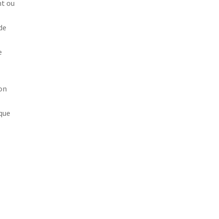
nt ou
de
e
ion
 que