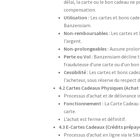
délai, la carte ou le bon cadeau ne 
compensation.
Utilisation :
Les cartes et bons cade
Banzensiam.
Non-remboursables :
Les cartes et
l’argent.
Non-prolongeables :
Aucune prolong
Perte ou Vol :
Banzensiam décline tou
frauduleuse d’une carte ou d’un bon
Cessibilité :
Les cartes et bons cadea
l’acheteur, sous réserve du respect 
4.2 Cartes Cadeaux Physiques (Achat à
Processus d’achat et de délivrance i
Fonctionnement :
La Carte Cadeau 
carte.
L’achat est ferme et définitif.
4.3 E-Cartes Cadeaux (Crédits prépayé
Processus d’achat en ligne via le Sit