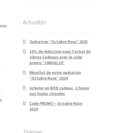
,
Actualités
deau
a
Opération “Octobre Rose” 2025
10% de réduction pour l’achat de
3 Bons Cadeaux avec le code
promo “10NOEL24”
t
Résultat de notre opération
“Octobre Rose” 2024
Acheter un BON cadeau : 1 heure
s
aux huiles chaudes
es
Code PROMO – Octobre Rose
2024
Thèmes