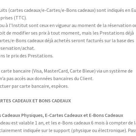
duits (cartes cadeaux/e-Cartes/e-Bons cadeaux) sont indiqués en E
prises (TTC).
t ou à l’Institut sont ceux en vigueur au moment de la réservation o
roit de modifier ses prix à tout moment, mais les Prestations déjà
artes/e-Bons cadeaux déjà achetés seront facturés sur la base des
éservation/achat.
ns le prix des Prestations.
 carte bancaire (Visa, MasterCard, Carte Bleue) via un système de
n’a pas accès aux données bancaires du Client.
ctuer par carte bancaire, espèces.
CARTES CADEAUX ET BONS CADEAUX
s Cadeaux Physiques, E-Cartes Cadeaux et E-Bons Cadeaux
deau est valable 1 an, et les e-Bons cadeaux 6 mois à compter de l
t clairement indiquée sur le support (physique ou électronique). Pas