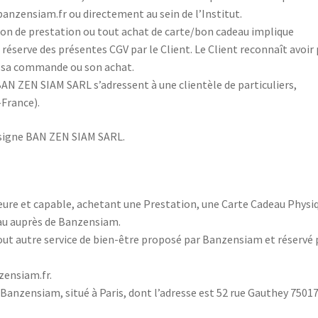
/banzensiam.fr ou directement au sein de l’Institut.
on de prestation ou tout achat de carte/bon cadeau implique
 réserve des présentes CGV par le Client. Le Client reconnaît avoir 
r sa commande ou son achat.
BAN ZEN SIAM SARL s’adressent à une clientèle de particuliers,
-France).
ésigne BAN ZEN SIAM SARL.
ure et capable, achetant une Prestation, une Carte Cadeau Physi
au auprès de Banzensiam.
t autre service de bien-être proposé par Banzensiam et réservé 
zensiam.fr.
Banzensiam, situé à Paris, dont l’adresse est 52 rue Gauthey 7501