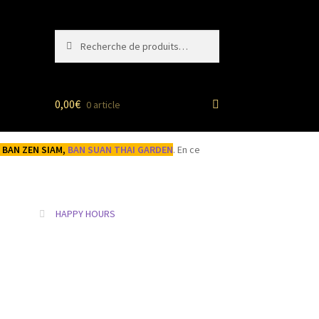
Recherche
Recherche
pour :
0,00
€
0 article
de BAN ZEN SIAM,
BAN SUAN THAI GARDEN
. En ce
HAPPY HOURS