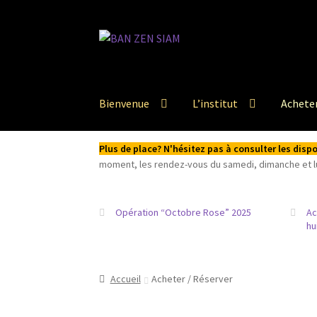
Aller
Aller
à
au
la
contenu
navigation
Bienvenue
L’institut
Acheter
Plus de place? N'hésitez pas à consulter les dis
moment, les rendez-vous du samedi, dimanche et lun
Opération “Octobre Rose” 2025
Ac
hu
Accueil
Acheter / Réserver