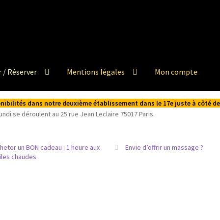
 / Réserver
Mentions légales
Mon compte
ponibilités dans notre deuxième établissement dans le 17e juste à côté 
di se déroulent au 25 rue Jean Leclaire 75017 Paris.
heter un BON cadeau : 1 heure aux
Envie d’offrir un massage ?
iles chaudes