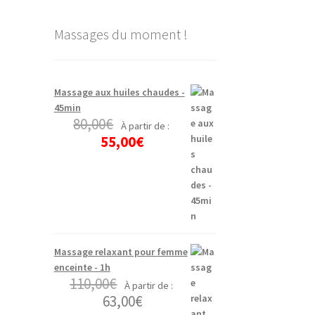
Massages du moment !
Massage aux huiles chaudes -
45min
80,00
€
À partir de :
55,00
€
Massage relaxant pour femme
enceinte - 1h
110,00
€
À partir de :
63,00
€