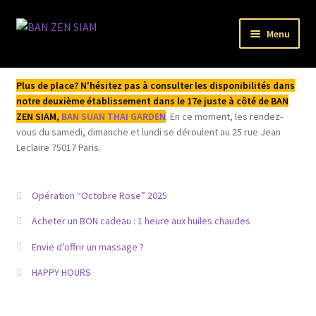
Aller
Aller
Menu
à
au
la
contenu
Bienvenue
navigation
Plus de place? N'hésitez pas à consulter les disponibilités dans
notre deuxième établissement dans le 17e juste à côté de BAN
L’institut
ZEN SIAM,
BAN SUAN THAI GARDEN
. En ce moment, les rendez-
vous du samedi, dimanche et lundi se déroulent au 25 rue Jean
Acheter / Réserver
Leclaire 75017 Paris.
Mentions légales
Opération “Octobre Rose” 2025
Mon compte
Acheter un BON cadeau : 1 heure aux huiles chaudes
Envie d’offrir un massage ?
HAPPY HOURS