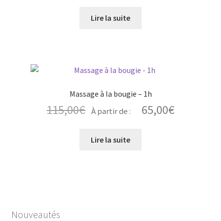
choisies
sur
Lire la suite
la
page
du
produit
Massage à la bougie – 1h
115,00
€
65,00
€
À partir de :
Lire la suite
Nouveautés