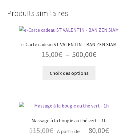
Produits similaires
e-Carte cadeau ST VALENTIN – BAN ZEN SIAM
Plage
15,00
€
–
500,00
€
de
Ce
prix :
Choix des options
produit
15,00€
a
à
plusieurs
500,00€
variations.
Les
options
Massage à la bougie au thé vert – 1h
peuvent
115,00
€
80,00
€
À partir de :
être