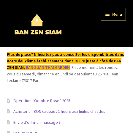
Aller
Aller
Menu
à
au
la
contenu
navigation
Ouvrir
Bienvenue
le
Plus de place? N'hésitez pas à consulter les disponibilités dans
menu
Ouvrir
notre deuxième établissement dans le 17e juste à côté de BAN
L’institut
enfant
ZEN SIAM,
BAN SUAN THAI GARDEN
. En ce moment, les rendez-
le
vous du samedi, dimanche et lundi se déroulent au 25 rue Jean
menu
Ouvrir
Acheter / Réserver
Leclaire 75017 Paris.
enfant
le
menu
Acheter un bon cadeau BAN ZEN SIAM
enfant
Opération “Octobre Rose” 2025
Réserver et payer en ligne
Acheter un BON cadeau : 1 heure aux huiles chaudes
Envie d’offrir un massage ?
Réserver avec une e-Carte cadeau BAN ZEN SIAM