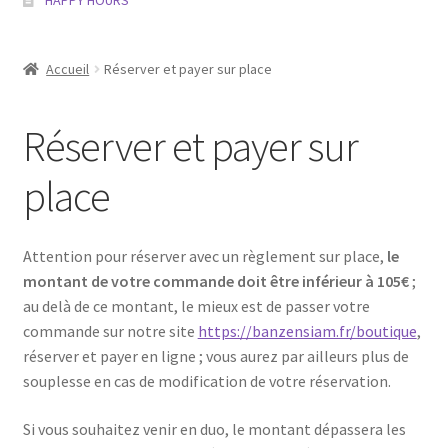
HAPPY HOURS
Réserver et payer sur place
Accueil
Réserver et payer sur place
Réserver avec un COUPON ou un BON partenaires
Réserver et payer sur
Acheter une carte d’abonnement BOUTIQUE
place
Réserver avec une carte d’abonnement BOUTIQUE
Acheter et réserver avec une carte cadeau boutique BAN
Attention pour réserver avec un règlement sur place,
le
ZEN SIAM
montant de votre commande doit être inférieur à 105€
;
au delà de ce montant, le mieux est de passer votre
Ouvrir
Mentions légales
commande sur notre site
https://banzensiam.fr/boutique
,
le
réserver et payer en ligne ; vous aurez par ailleurs plus de
menu
Mon compte
souplesse en cas de modification de votre réservation.
enfant
Si vous souhaitez venir en duo, le montant dépassera les