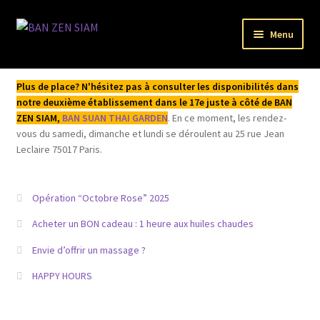
Aller
Aller
Menu
à
au
la
contenu
Ouvrir
Bienvenue
navigation
le
Plus de place? N'hésitez pas à consulter les disponibilités dans
menu
Ouvrir
notre deuxième établissement dans le 17e juste à côté de BAN
L’institut
enfant
ZEN SIAM,
BAN SUAN THAI GARDEN
. En ce moment, les rendez-
le
vous du samedi, dimanche et lundi se déroulent au 25 rue Jean
menu
Ouvrir
Acheter / Réserver
Leclaire 75017 Paris.
enfant
le
menu
Acheter un bon cadeau BAN ZEN SIAM
enfant
Opération “Octobre Rose” 2025
Réserver et payer en ligne
Acheter un BON cadeau : 1 heure aux huiles chaudes
Envie d’offrir un massage ?
Réserver avec une e-Carte cadeau BAN ZEN SIAM
HAPPY HOURS
Réserver et payer sur place