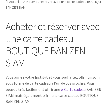
Accueil
Acheter et réserver avec une carte cadeau BOUTIQUE
Réserver avec un COUPON ou un BON partenaires
BAN ZEN SIAM
Acheter une carte d’abonnement BOUTIQUE
Acheter et réserver avec
Réserver avec une carte d’abonnement BOUTIQUE
une carte cadeau
Acheter et réserver avec une carte cadeau boutique BAN
BOUTIQUE BAN ZEN
ZEN SIAM
SIAM
Ouvrir
Mentions légales
le
menu
Mon compte
Vous aimez votre Institut et vous souhaitez offrir un soin
enfant
sous forme de carte cadeau à l’un de vos proches. Vous
pouvez très facilement offrir une
e-Carte cadeau
BAN ZEN
SIAM mais également offrir une carte cadeau BOUTIQUE
BAN ZEN SIAM.