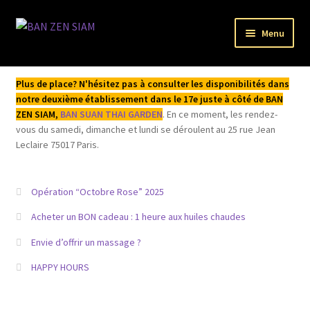
Aller
Aller
Menu
à
au
la
contenu
Bienvenue
navigation
Plus de place? N'hésitez pas à consulter les disponibilités dans
notre deuxième établissement dans le 17e juste à côté de BAN
L’institut
ZEN SIAM,
BAN SUAN THAI GARDEN
. En ce moment, les rendez-
vous du samedi, dimanche et lundi se déroulent au 25 rue Jean
Acheter / Réserver
Leclaire 75017 Paris.
Mentions légales
Opération “Octobre Rose” 2025
Mon compte
Acheter un BON cadeau : 1 heure aux huiles chaudes
Envie d’offrir un massage ?
HAPPY HOURS