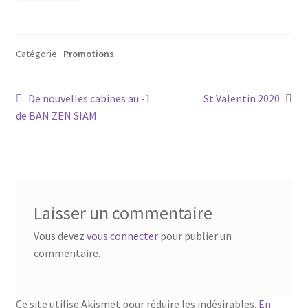
Catégorie :
Promotions
Navigation
Article
Article
De nouvelles cabines au -1
St Valentin 2020
précédent :
suivant :
de BAN ZEN SIAM
de
l’article
Laisser un commentaire
Vous devez
vous connecter
pour publier un
commentaire.
Ce site utilise Akismet pour réduire les indésirables.
En