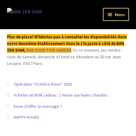
Aller
Aller
Menu
à
au
la
contenu
Bienvenue
navigation
Plus de place? N'hésitez pas à consulter les disponibilités dans
notre deuxième établissement dans le 17e juste à côté de BAN
L’institut
ZEN SIAM,
BAN SUAN THAI GARDEN
. En ce moment, les rendez-
vous du samedi, dimanche et lundi se déroulent au 25 rue Jean
Acheter / Réserver
Leclaire 75017 Paris.
Mentions légales
Opération “Octobre Rose” 2025
Mon compte
Acheter un BON cadeau : 1 heure aux huiles chaudes
Envie d’offrir un massage ?
HAPPY HOURS