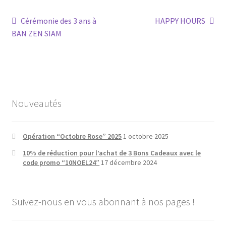
Navigation
Article
Article
Cérémonie des 3 ans à
HAPPY HOURS
précédent :
suivant :
BAN ZEN SIAM
de
l’article
Nouveautés
Opération “Octobre Rose” 2025
1 octobre 2025
10% de réduction pour l’achat de 3 Bons Cadeaux avec le
code promo “10NOEL24”
17 décembre 2024
Suivez-nous en vous abonnant à nos pages !