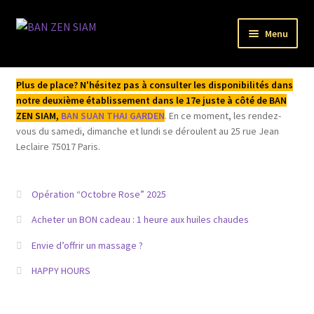
Aller
Aller
Menu
à
au
la
contenu
Ouvrir
Bienvenue
navigation
le
Plus de place? N'hésitez pas à consulter les disponibilités dans
menu
Ouvrir
notre deuxième établissement dans le 17e juste à côté de BAN
L’institut
enfant
ZEN SIAM,
BAN SUAN THAI GARDEN
. En ce moment, les rendez-
le
vous du samedi, dimanche et lundi se déroulent au 25 rue Jean
menu
Ouvrir
Acheter / Réserver
Leclaire 75017 Paris.
enfant
le
menu
Ouvrir
Mentions légales
enfant
le
Opération “Octobre Rose” 2025
menu
Mon compte
Acheter un BON cadeau : 1 heure aux huiles chaudes
enfant
Envie d’offrir un massage ?
HAPPY HOURS